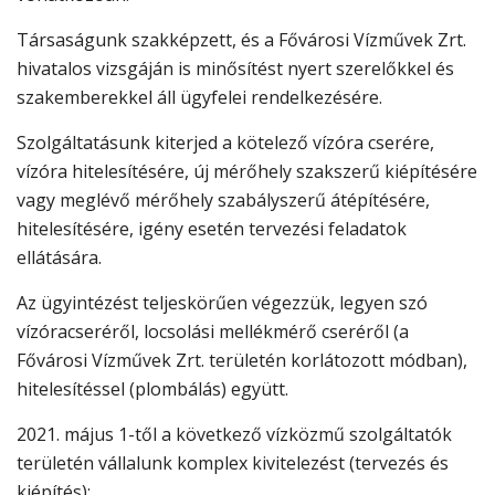
Társaságunk szakképzett, és a Fővárosi Vízművek Zrt.
hivatalos vizsgáján is minősítést nyert szerelőkkel és
szakemberekkel áll ügyfelei rendelkezésére.
Szolgáltatásunk kiterjed a kötelező vízóra cserére,
vízóra hitelesítésére, új mérőhely szakszerű kiépítésére
vagy meglévő mérőhely szabályszerű átépítésére,
hitelesítésére, igény esetén tervezési feladatok
ellátására.
Az ügyintézést teljeskörűen végezzük, legyen szó
vízóracseréről, locsolási mellékmérő cseréről (a
Fővárosi Vízművek Zrt. területén korlátozott módban),
hitelesítéssel (plombálás) együtt.
2021. május 1-től a következő vízközmű szolgáltatók
területén vállalunk komplex kivitelezést (tervezés és
kiépítés):